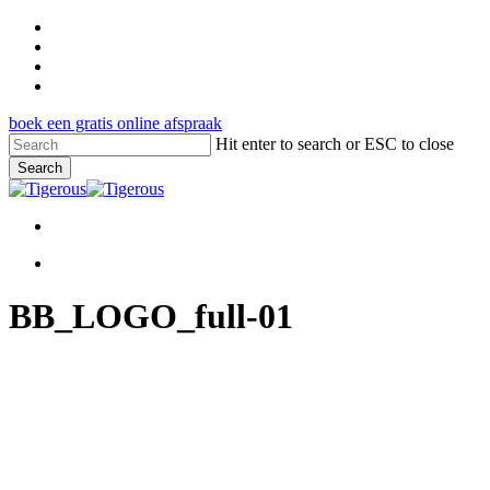
Skip
facebook
to
pinterest
main
google-
content
plus
instagram
boek een gratis online afspraak
Hit enter to search or ESC to close
Search
Close
Search
Menu
Menu
BB_LOGO_full-01