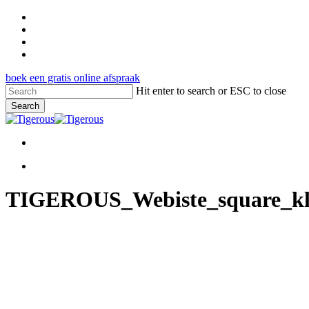
Skip
facebook
to
pinterest
main
google-
content
plus
instagram
boek een gratis online afspraak
Hit enter to search or ESC to close
Search
Close
Search
Menu
Menu
TIGEROUS_Webiste_square_klan