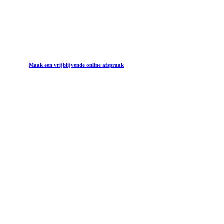
Neem contact op en laat ons samen een brainstorm
inplannen om jouw wilde verhalen werkelijkheid te
maken!
Maak een vrijblijvende online afspraak
Contact Us
+32 (0)478 600 703
hello@tigerous.be
HQ: Gent - Azaleastraat
Soon to be HQ: Kortrijk - Beheerstraat