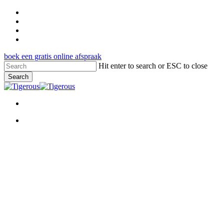
Skip
facebook
to
pinterest
main
google-
content
plus
instagram
boek een gratis online afspraak
Hit enter to search or ESC to close
Search
Close
Search
Menu
Menu