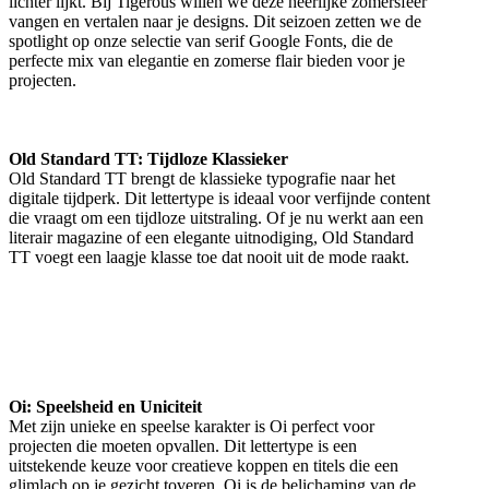
lichter lijkt. Bij Tigerous willen we deze heerlijke zomersfeer
vangen en vertalen naar je designs. Dit seizoen zetten we de
spotlight op onze selectie van serif Google Fonts, die de
perfecte mix van elegantie en zomerse flair bieden voor je
projecten.
Old Standard TT: Tijdloze Klassieker
Old Standard TT brengt de klassieke typografie naar het
digitale tijdperk. Dit lettertype is ideaal voor verfijnde content
die vraagt om een tijdloze uitstraling. Of je nu werkt aan een
literair magazine of een elegante uitnodiging, Old Standard
TT voegt een laagje klasse toe dat nooit uit de mode raakt.
Oi: Speelsheid en Uniciteit
Met zijn unieke en speelse karakter is Oi perfect voor
projecten die moeten opvallen. Dit lettertype is een
uitstekende keuze voor creatieve koppen en titels die een
glimlach op je gezicht toveren. Oi is de belichaming van de