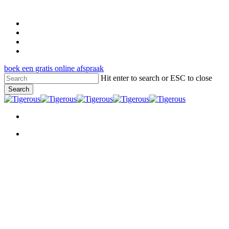
Skip
to
facebook
main
pinterest
content
google-
plus
instagram
boek een gratis online afspraak
Hit enter to search or ESC to close
Search
Close
Search
Menu
Menu
informatie
Breng de Zomer in je Designs
met Serif Google Fonts